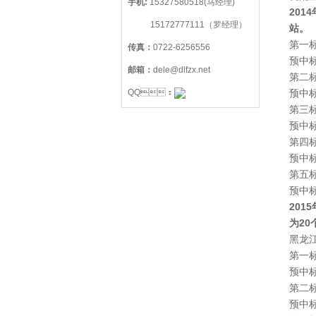
手机:
15327580518(马经理)
201
15172777111（罗经理）
站。
第一标段
传真：
0722-6256556
预中标
邮箱：
dele@dlfzx.net
第二标段
QQ：
预中标
第三标段
预中标
第四标段
预中
第五标段
预中标
201
为20
黑龙江
第一标段
预中标
第二标段
预中标