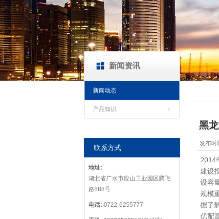
新闻资讯
新闻动态
产品知识
黑龙
发布时间
联系方式
201
地址:
建设投
湖北省广水市应山工业园区腾飞
设容量
路888号
规模重
据了解
电话:
0722-6255777
优配置