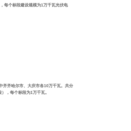
段，每个标段建设规模为1万千瓦光伏电
齐齐哈尔市、大庆市各10万千瓦。共分
），每个标段为1万千瓦。